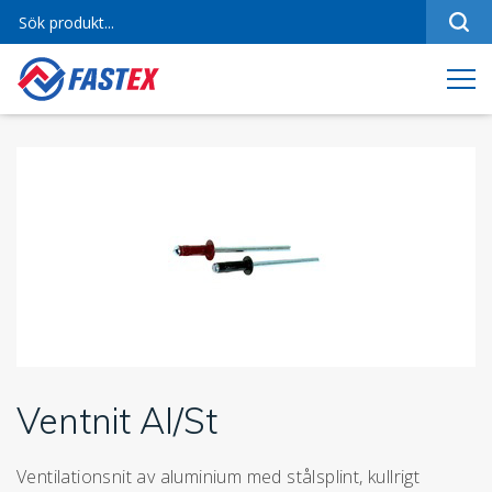
Sortiment
Referenser
Produktfilmer
Varumärken
Om oss
Jobba hos oss
Kontakt
Ventnit Al/St
Ventilationsnit av aluminium med stålsplint, kullrigt