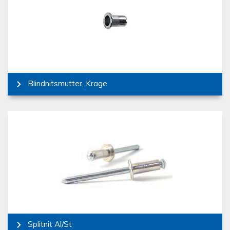
Blindnitsmutter, Krage
Splitnit Al/St