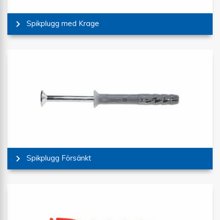
Spikplugg med Krage
Spikplugg Försänkt