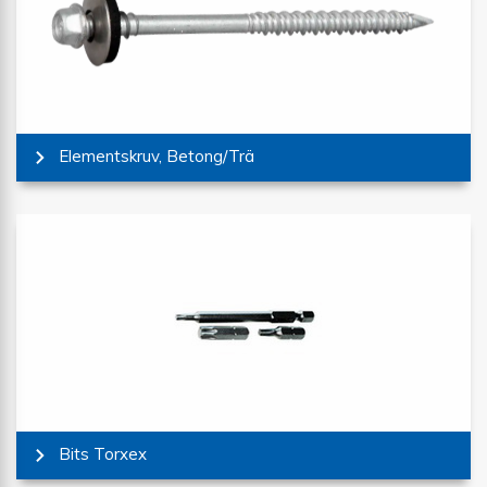
Elementskruv, Betong/Trä
Bits Torxex