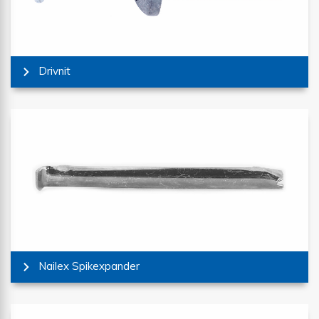
Drivnit
Nailex Spikexpander