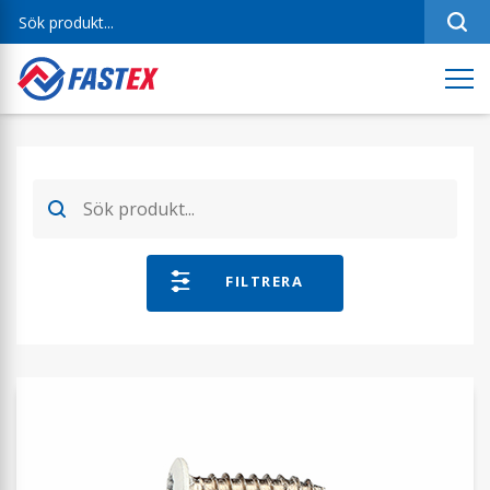
Sortiment
Referenser
Produktfilmer
Varumärken
Om oss
FILTRERA
Jobba hos oss
Kontakt