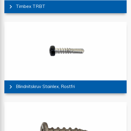
Timbex TRBT
Blindnitskruv Stainlex, Rostfri