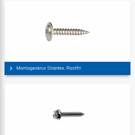
Montageskruv Stainlex, Rostfri