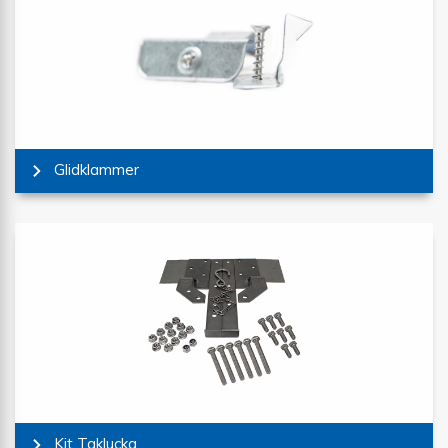
Glidklammer
Kit Taklucka