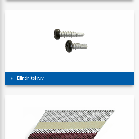
Blindnitskruv