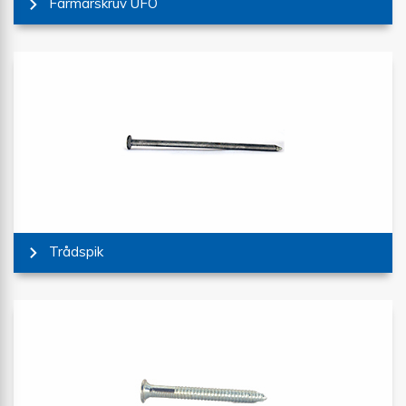
Farmarskruv UFO
Trådspik