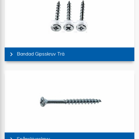
Bandad Gipsskruv Trä
Spånskiveskruv