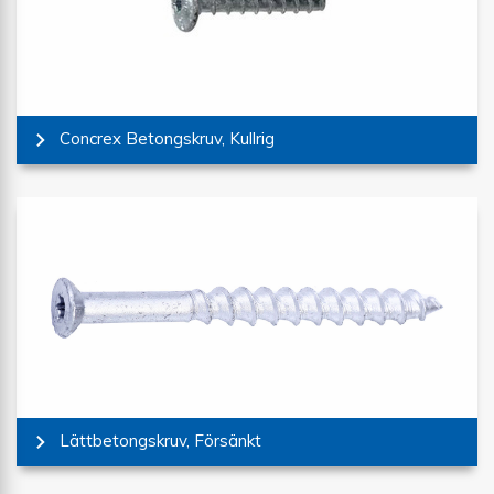
Concrex Betongskruv, Kullrig
Lättbetongskruv, Försänkt