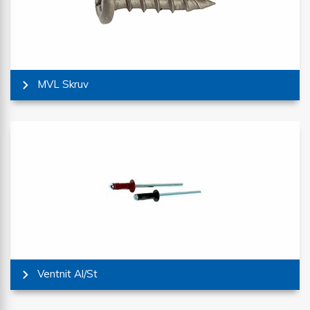
MVL Skruv
Ventnit Al/St