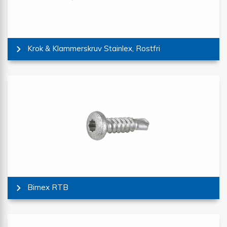
Krok & Klammerskruv Stainlex, Rostfri
Bimex RTB