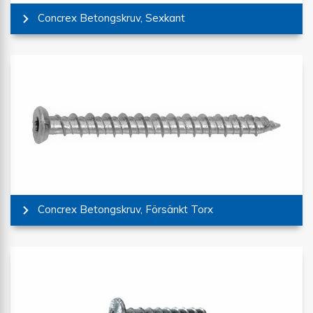
Concrex Betongskruv, Sexkant
Concrex Betongskruv, Försänkt Torx