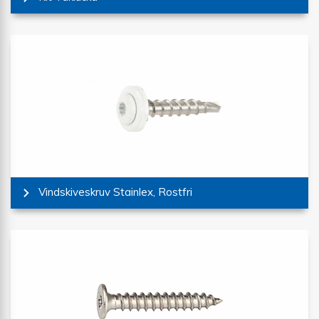
Vindskiveskruv Stainlex, Rostfri