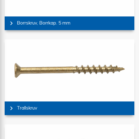
Borrskruv, Borrkap. 5 mm
Trallskruv