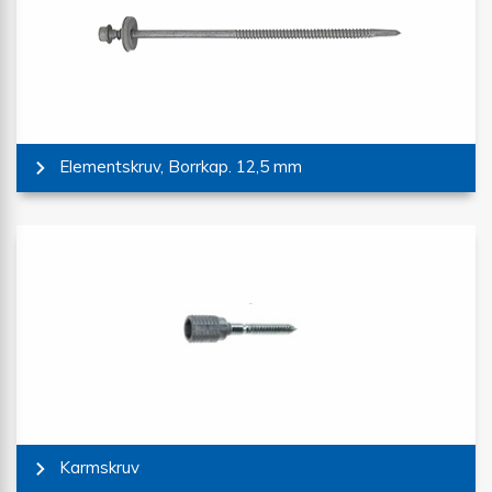
Elementskruv, Borrkap. 12,5 mm
Karmskruv