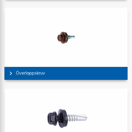
Överlappskruv