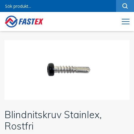
Sortiment
Referenser
Produktfilmer
Varumärken
Om oss
Jobba hos oss
Kontakt
Blindnitskruv Stainlex,
Rostfri