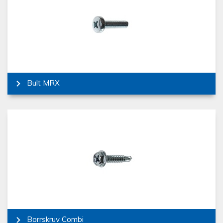
Bult MRX
Borrskruv Combi