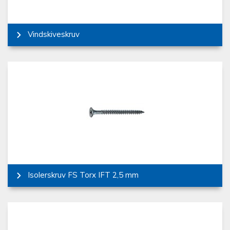
Vindskiveskruv
Isolerskruv FS Torx IFT 2,5 mm