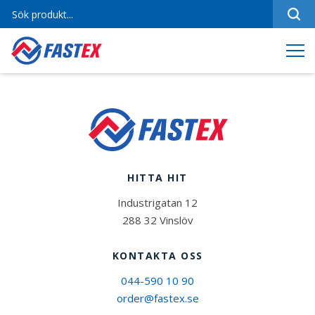
Sortiment
Referenser
Produktfilmer
Varumärken
Om oss
HITTA HIT
Jobba hos oss
Industrigatan 12
Kontakt
288 32 Vinslöv
KONTAKTA OSS
044-590 10 90
order@fastex.se