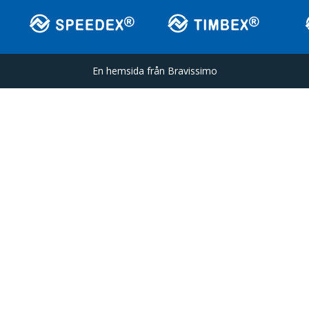
En hemsida från
Bravissimo