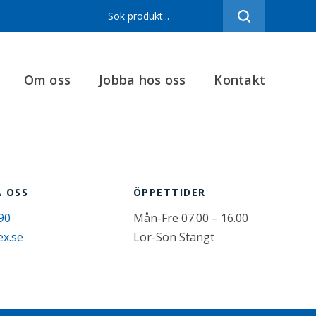
Sortiment
Referenser
Om oss
Jobba hos oss
Kontakt
Produktfilmer
Varumärken
Om oss
Jobba hos oss
 OSS
ÖPPETTIDER
Kontakt
90
Mån-Fre 07.00 – 16.00
ex.se
Lör-Sön Stängt