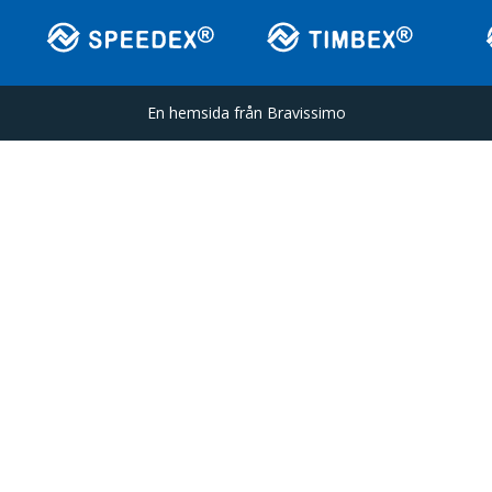
En hemsida från
Bravissimo