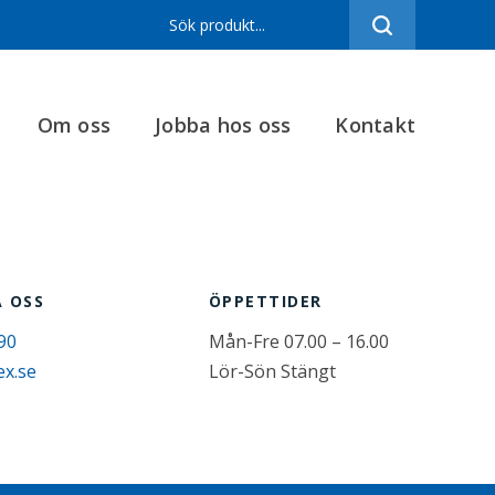
Sortiment
Referenser
Om oss
Jobba hos oss
Kontakt
Produktfilmer
Varumärken
Om oss
Jobba hos oss
 OSS
ÖPPETTIDER
Kontakt
90
Mån-Fre 07.00 – 16.00
ex.se
Lör-Sön Stängt