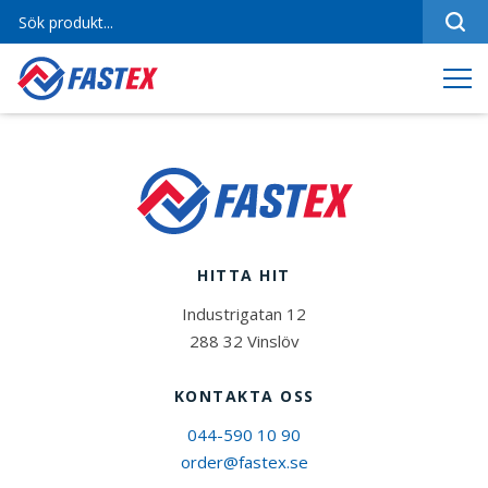
Sortiment
Referenser
Produktfilmer
Varumärken
Om oss
HITTA HIT
Jobba hos oss
Industrigatan 12
Kontakt
288 32 Vinslöv
KONTAKTA OSS
044-590 10 90
order@fastex.se