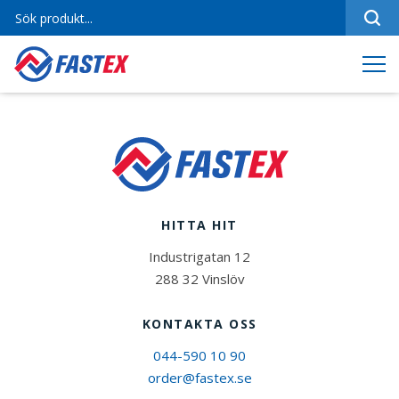
Sortiment
Referenser
Produktfilmer
Varumärken
Om oss
HITTA HIT
Jobba hos oss
Industrigatan 12
Kontakt
288 32 Vinslöv
KONTAKTA OSS
044-590 10 90
order@fastex.se