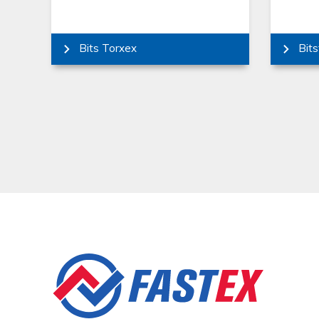
Bits Torxex
Bits