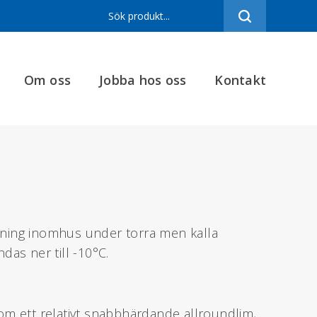
Sortiment
Referenser
Om oss
Jobba hos oss
Kontakt
Produktfilmer
Varumärken
Om oss
Jobba hos oss
Kontakt
limning inomhus under torra men kalla
das ner till -10°C.
om ett relativt snabbhärdande allroundlim,