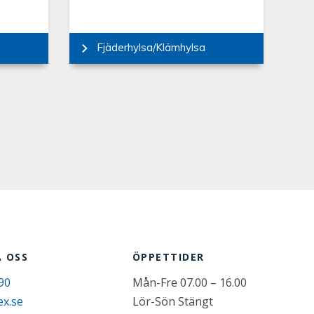
Fjäderhylsa/Klämhylsa
 OSS
ÖPPETTIDER
90
Mån-Fre 07.00 – 16.00
ex.se
Lör-Sön Stängt