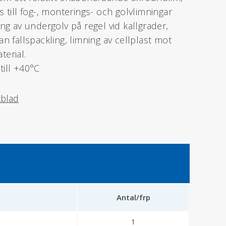
s till fog-, monterings- och golvlimningar
ing av undergolv på regel vid kallgrader,
an fallspackling, limning av cellplast mot
erial.
till +40°C
tblad
Antal/frp
1