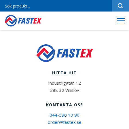
Sortiment
Referenser
Produktfilmer
Varumärken
Om oss
HITTA HIT
Jobba hos oss
Industrigatan 12
Kontakt
288 32 Vinslöv
KONTAKTA OSS
044-590 10 90
order@fastex.se