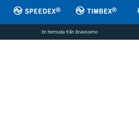
En hemsida från
Bravissimo