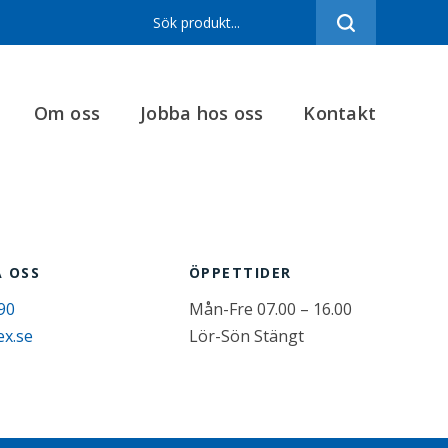
Sortiment
Referenser
Om oss
Jobba hos oss
Kontakt
Produktfilmer
Varumärken
Om oss
Jobba hos oss
 OSS
ÖPPETTIDER
Kontakt
90
Mån-Fre 07.00 – 16.00
ex.se
Lör-Sön Stängt