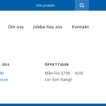
Sortiment
Referenser
Om oss
Jobba hos oss
Kontakt
Produktfilmer
Varumärken
Om oss
Jobba hos oss
 OSS
ÖPPETTIDER
Kontakt
90
Mån-Fre 07.00 – 16.00
ex.se
Lör-Sön Stängt