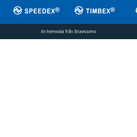
En hemsida från
Bravissimo