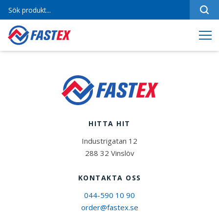
Sortiment
Referenser
Produktfilmer
Varumärken
Om oss
HITTA HIT
Jobba hos oss
Industrigatan 12
Kontakt
288 32 Vinslöv
KONTAKTA OSS
044-590 10 90
order@fastex.se