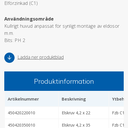
Elförzinkad (C1)
Användningsområde
Kullrigt huvud anpassat för synligt montage av eldosor
m.m.
Bits: PH 2
Ladda ner produktblad
Produktinformation
Artikelnummer
Beskrivning
Ytbehan
450420220010
Elskruv 4,2 x 22
Fzb C1
450420350010
Elskruv 4,2 x 35
Fzb C1