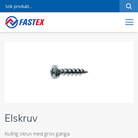
Sortiment
Referenser
Produktfilmer
Varumärken
Om oss
Jobba hos oss
Kontakt
Elskruv
Kullrig skruv med grov gänga.