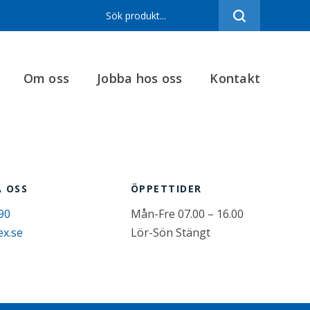
Sortiment
Referenser
Om oss
Jobba hos oss
Kontakt
Produktfilmer
Varumärken
Om oss
Jobba hos oss
 OSS
ÖPPETTIDER
Kontakt
90
Mån-Fre 07.00 – 16.00
ex.se
Lör-Sön Stängt