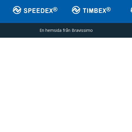
En hemsida från
Bravissimo