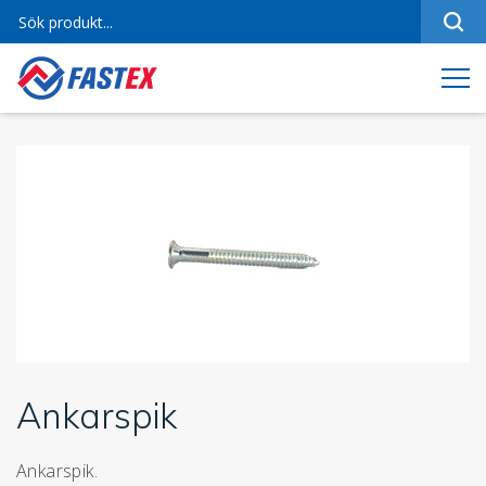
Sortiment
Referenser
Produktfilmer
Varumärken
Om oss
Jobba hos oss
Kontakt
Ankarspik
Ankarspik.