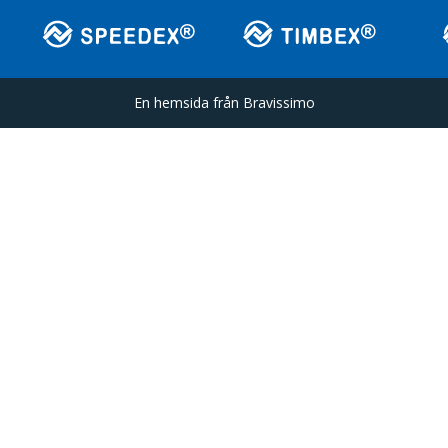
En hemsida från
Bravissimo