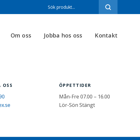
Sortiment
Referenser
Om oss
Jobba hos oss
Kontakt
Produktfilmer
Varumärken
Om oss
Jobba hos oss
 OSS
ÖPPETTIDER
Kontakt
90
Mån-Fre 07.00 – 16.00
ex.se
Lör-Sön Stängt