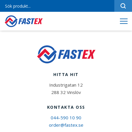
Sortiment
Referenser
Produktfilmer
Varumärken
Om oss
HITTA HIT
Jobba hos oss
Industrigatan 12
Kontakt
288 32 Vinslöv
KONTAKTA OSS
044-590 10 90
order@fastex.se