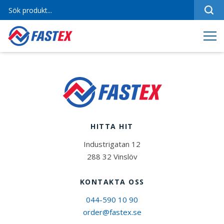
Sortiment
Referenser
Produktfilmer
Varumärken
Om oss
HITTA HIT
Jobba hos oss
Industrigatan 12
Kontakt
288 32 Vinslöv
KONTAKTA OSS
044-590 10 90
order@fastex.se