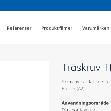
Referenser
Produktfilmer
Varumärken
Träskruv 
Skruv av härdat kolstål e
Rostfri (A2)
Användningsområde
För montage i trä.