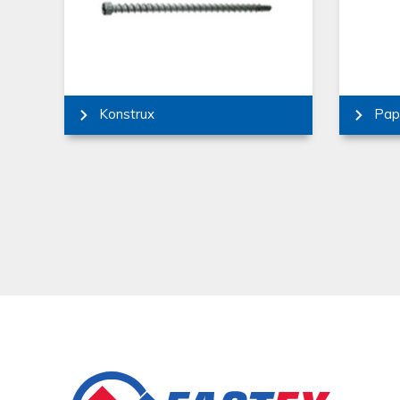
Konstrux
Pap