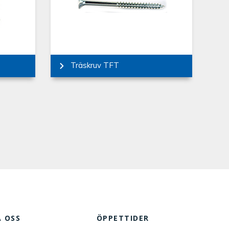
Träskruv TFT
 OSS
ÖPPETTIDER