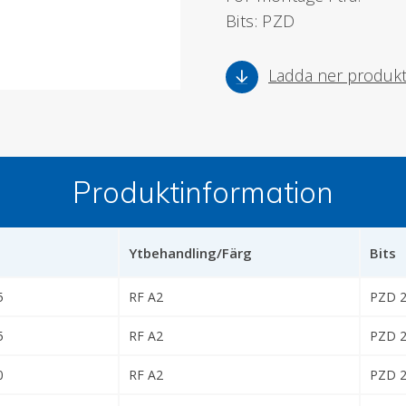
Bits: PZD
Ladda ner produk
Produktinformation
Ytbehandling/Färg
Bits
5
RF A2
PZD 
5
RF A2
PZD 
0
RF A2
PZD 