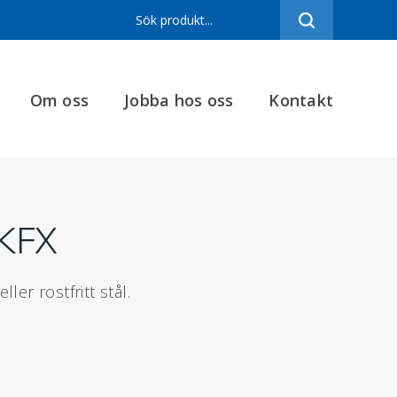
Sortiment
Referenser
Om oss
Jobba hos oss
Kontakt
Produktfilmer
Varumärken
Om oss
TKFX
Jobba hos oss
Kontakt
ller rostfritt stål.