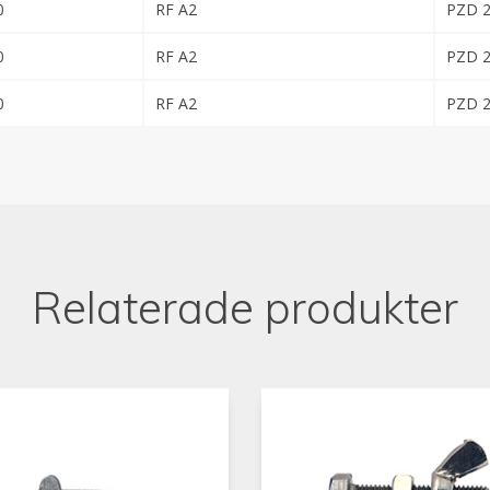
0
RF A2
PZD 
0
RF A2
PZD 
0
RF A2
PZD 
Relaterade produkter