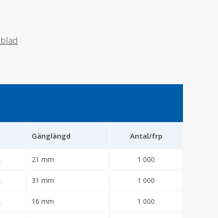
tblad
Gänglängd
Antal/frp
2
21 mm
1 000
2
31 mm
1 000
2
16 mm
1 000