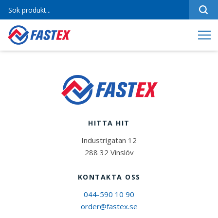
Sortiment
Referenser
Produktfilmer
Varumärken
Om oss
HITTA HIT
Jobba hos oss
Industrigatan 12
Kontakt
288 32 Vinslöv
KONTAKTA OSS
044-590 10 90
order@fastex.se