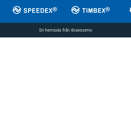
En hemsida från
Bravissimo