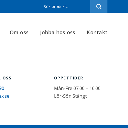
Sortiment
Referenser
Om oss
Jobba hos oss
Kontakt
Produktfilmer
Varumärken
Om oss
Jobba hos oss
 OSS
ÖPPETTIDER
Kontakt
90
Mån-Fre 07.00 – 16.00
ex.se
Lör-Sön Stängt