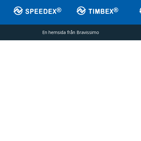
En hemsida från
Bravissimo