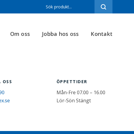
Sortiment
Referenser
Om oss
Jobba hos oss
Kontakt
Produktfilmer
Varumärken
Om oss
Jobba hos oss
 OSS
ÖPPETTIDER
Kontakt
90
Mån-Fre 07.00 – 16.00
ex.se
Lör-Sön Stängt