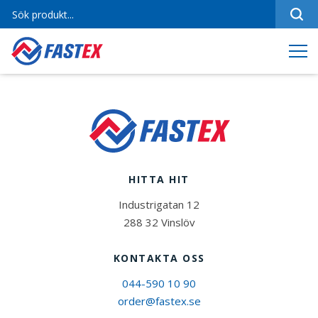
Sortiment
Referenser
Produktfilmer
Varumärken
Om oss
HITTA HIT
Jobba hos oss
Industrigatan 12
Kontakt
288 32 Vinslöv
KONTAKTA OSS
044-590 10 90
order@fastex.se